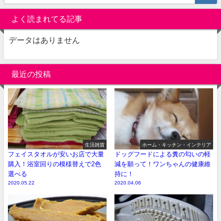
よく読まれてる記事
データはありません
最近の投稿
生活雑貨
ホーム・キッチン・インテリア
フェイスタオルが安いお店で大量
ドッグフードによる糞の匂いの軽
購入！浴室回りの模様替えで2色
減を願って！ワンちゃんの健康維
選べる
持に！
2020.05.22
2020.04.06