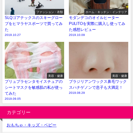
ファッション・衣類
ホーム・キッチン・インテリア
SLQゴアテックスのスキーグロー
モダンデコのオイルヒーター
ブをヒマラヤスポーツで買ってみ
PULITOを実際に購入し使ってみ
た
た感想レビュー
2019.10.27
2019.10.09
美容・健康
美容・健康
プリュプラセンタモイスチュアの
ブラジリアンワックス鼻毛ワック
シートマスクを敏感肌の私が使っ
スハナゲノンで息子も大満足！
てみた
2019.08.29
2019.09.05
カテゴリー
おもちゃ・キッズ・ベビー