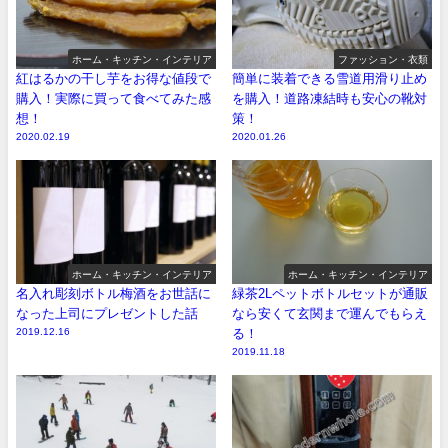
ホーム・キッチン・インテリア
ファッション・衣類
紅はるかの干し芋をお得な値段で
簡単に装着できる雪道用滑り止め
購入！実際に買って食べてみた感
を購入！道路凍結時も安心の靴対
想！
策！
2020.02.19
2020.01.26
ホーム・キッチン・インテリア
ホーム・キッチン・インテリア
名入れ彫刻ボトル梅酒をお世話に
緑茶2Lペットボトルセットが通販
なった上司にプレゼントした話
なら安くて玄関まで運んでもらえ
2019.12.16
る！
2019.11.18