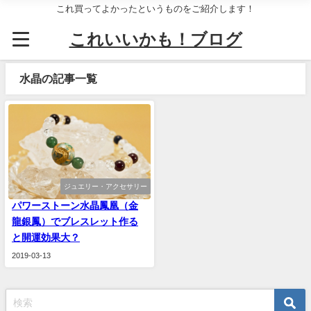
これ買ってよかったというものをご紹介します！
これいいかも！ブログ
水晶の記事一覧
ジュエリー・アクセサリー
パワーストーン水晶鳳凰（金
龍銀鳳）でブレスレット作る
と開運効果大？
2019-03-13