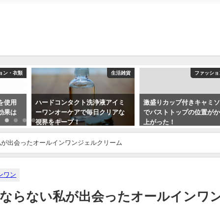
ョン・衣類
生活雑貨
ファッショ
を使用
ハードコンタクト洗浄液アイミ
激盛りカップ付きキャミ
効果は
ーワンオーケアで毎日クリアな
でバストトップの位置が
視界をキープ！
上がった！
2019-03-24
2019-03-29
私が出会ったオールインワンジェルクリーム
ンワン
くならない私が出会ったオールインワ