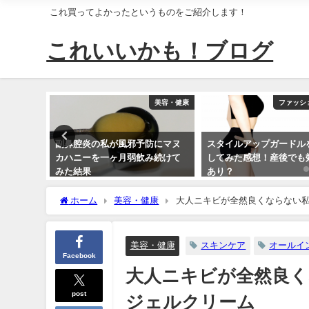
これ買ってよかったというものをご紹介します！
これいいかも！ブログ
電・AV・PC
美容・健康
ファッシ
のベーシス
副鼻腔炎の私が風邪予防にマヌ
スタイルアップガードル
マルチエ
カハニーを一ヶ月弱飲み続けて
してみた感想！産後でも
みた結果
あり？
2019-03-19
2019-03-18
ホーム
美容・健康
大人ニキビが全然良くならない
美容・健康
スキンケア
オールイ
Facebook
大人ニキビが全然良
post
ジェルクリーム