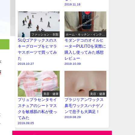
2019.11.18
ファッション・衣類
ホーム・キッチン・インテリ
ア
SLQゴアテックスのス
モダンデコのオイルヒ
キーグローブをヒマラ
ーターPULITOを実際に
ヤスポーツで買ってみ
購入し使ってみた感想
た
レビュー
が
2019.10.27
2019.10.09
が
美容・健康
美容・健康
プリュプラセンタモイ
ブラジリアンワックス
スチュアのシートマス
鼻毛ワックスハナゲノ
クを敏感肌の私が使っ
ンで息子も大満足！
た
てみた
2019.08.29
そ
2019.09.05
ま