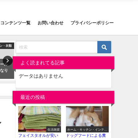
コンテンツ一覧
お問い合わせ
プライバシーポリシー
ン・衣類
ホーム・キッチン・インテリア
美
よく読まれてる記事
ソール
折りたたみ金具タッチポンで子
ピーリングビーンはいちご
かなり
供の勉強机をDIYしてみた話
ニキビに効果あり？コーヒ
データはありません
いい香り！
2019-03-20
2019-03-15
最近の投稿
ン
生活雑貨
ホーム・キッチン・インテリ
ア
フェイスタオルが安い
ドッグフードによる糞