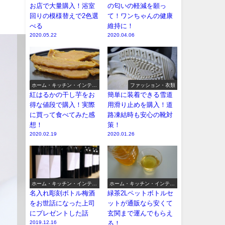
お店で大量購入！浴室
の匂いの軽減を願っ
回りの模様替えで2色選
て！ワンちゃんの健康
べる
維持に！
2020.05.22
2020.04.06
ホーム・キッチン・インテリ
ファッション・衣類
ア
紅はるかの干し芋をお
簡単に装着できる雪道
得な値段で購入！実際
用滑り止めを購入！道
に買って食べてみた感
路凍結時も安心の靴対
想！
策！
2020.02.19
2020.01.26
ホーム・キッチン・インテリ
ホーム・キッチン・インテリ
ア
ア
名入れ彫刻ボトル梅酒
緑茶2Lペットボトルセ
をお世話になった上司
ットが通販なら安くて
にプレゼントした話
玄関まで運んでもらえ
2019.12.16
る！