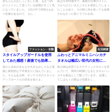
がお勧め
ェルクリーム
赤ちゃんがおしっこをした後、 おむつ内
私は今30代後半で、家庭や仕事のストレ
がジメジメして湿っている状態がすごく気
スからひどい大人ニキビを発症してしまっ
になっていました。 1日の中で何回もおむ
たことがあり、その時に何を使っても改善
つ交換があるので、 おし...
されなかった肌トラブルを短...
ファッション・衣類
生活雑貨
スタイルアップガードルを使用
ふわっとアニマルミニハンカチ
してみた感想！産後でも効果は
タオルは幅広い世代の女性に喜
あり？
ばれる！
昔から太めの太ももや大きなおしりなど産
私の姉は自営でエステティックサロンを営
後に典型的な下半身太りに悩んでいまし
んでいて、周年の時期になるとタオルハン
た。そんなある時、サンテラボのスタイル
カチを粗品として配っています。 起業し
アップガードルの存在を知りま...
てしばらくの間は小売業をし...