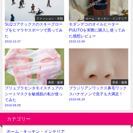
ファッション・衣類
ホーム・キッチン・インテリア
SLQゴアテックスのスキーグロー
モダンデコのオイルヒーター
ブをヒマラヤスポーツで買ってみ
PULITOを実際に購入し使ってみ
た
た感想レビュー
2019.10.27
2019.10.09
美容・健康
美容・健康
プリュプラセンタモイスチュアの
ブラジリアンワックス鼻毛ワック
シートマスクを敏感肌の私が使っ
スハナゲノンで息子も大満足！
てみた
2019.08.29
2019.09.05
カテゴリー
ホーム・キッチン・インテリア