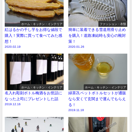
ホーム・キッチン・インテリア
ファッション・衣類
紅はるかの干し芋をお得な値段で
簡単に装着できる雪道用滑り止め
購入！実際に買って食べてみた感
を購入！道路凍結時も安心の靴対
想！
策！
2020.02.19
2020.01.26
ホーム・キッチン・インテリア
ホーム・キッチン・インテリア
名入れ彫刻ボトル梅酒をお世話に
緑茶2Lペットボトルセットが通販
なった上司にプレゼントした話
なら安くて玄関まで運んでもらえ
2019.12.16
る！
2019.11.18