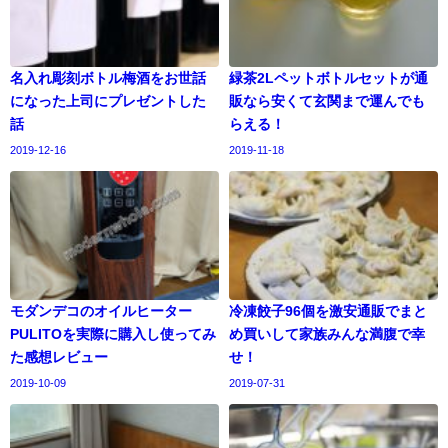
名入れ彫刻ボトル梅酒をお世話
緑茶2Lペットボトルセットが通
になった上司にプレゼントした
販なら安くて玄関まで運んでも
話
らえる！
2019-12-16
2019-11-18
モダンデコのオイルヒーター
冷凍餃子96個を激安通販でまと
PULITOを実際に購入し使ってみ
め買いして家族みんな満腹で幸
た感想レビュー
せ！
2019-10-09
2019-07-31