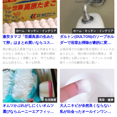
ホーム・キッチン・インテリア
ホーム・キッチン・インテリア
激安タマゴ「世羅高原の生みた
ダルトン(DULTON)のソープホル
て卵」はまとめ買いならコスパ
ダーで浴室お掃除が劇的に変わ
最強！
った！
我が家は五人家族でほとんど外食をするこ
お風呂場での石鹸の置き場所にストレスが
とがなく 自炊をしている為、食材や調味
ありました。 我が家の浴室の構造上、置
料が本当によく消費します。 中でも卵は
き場所にも限りがあり、 ステンレスの収
みんな好きだし、色々な料理...
納ラックの石鹸置き場に置い...
生活雑貨
美容・健康
オムツかぶれがしにくいオムツ
大人ニキビが全然良くならない
選びならムーニーエアフィット
私が出会ったオールインワンジ