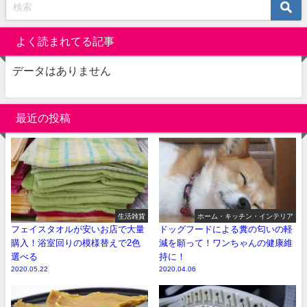
よく読まれてる記事
データはありません
最近の投稿
生活雑貨
ホーム・キッチン・インテリア
フェイスタオルが安いお店で大量
ドッグフードによる糞の匂いの軽
購入！浴室回りの模様替えで2色
減を願って！ワンちゃんの健康維
選べる
持に！
2020.05.22
2020.04.06