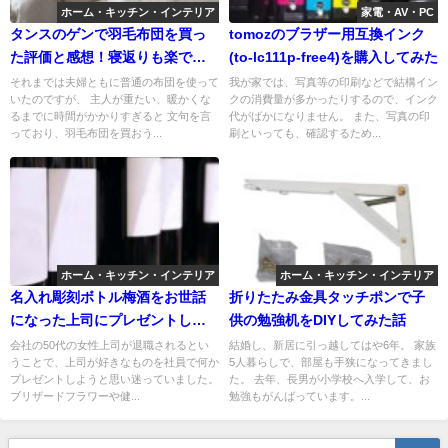
ホーム・キッチン・インテリア
家電・AV・PC
タンスのゲンで羽毛布団を買っ
tomozのブラザー用互換インク
た評価と感想！寝返りも楽で温
(to-lc111p-free4)を購入してみた
か睡眠
それまでは夫婦ともに普通の布団を使って
我が家では、写真等の印刷などで結構イン
いたのですが、 主人が重たい、暖かくな
クの消費量が多かったりするので、インク
るまでに時間がかかりすぎると 文句を言
代がばかになりません。 また、写真の印
っており、羽毛布団を買おう...
刷といっても、確認するため...
ホーム・キッチン・インテリア
ホーム・キッチン・インテリア
名入れ彫刻ボトル梅酒をお世話
折りたたみ金具タッチポンで子
になった上司にプレゼントした
供の勉強机をDIYしてみた話
話
会社の50代の女性上司が退職されるとい
結婚し、新居に引っ越してはや6年。 家族
うことで、上司が好きなものを社員で何か
5人暮らしで、部屋も手狭になってきまし
プレゼントしようと思い迷っていました。
た。 去年、長男が小学校へ入学して、お
ブリザードフラワーや健...
勉強もがんばっています。...