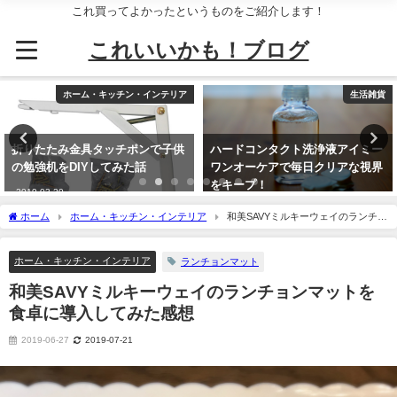
これ買ってよかったというものをご紹介します！
これいいかも！ブログ
ホーム・キッチン・インテリア
生活雑貨
折りたたみ金具タッチポンで子供
ハードコンタクト洗浄液アイミー
の勉強机をDIYしてみた話
ワンオーケアで毎日クリアな視界
をキープ！
2019-03-20
2019-03-24
ホーム
ホーム・キッチン・インテリア
和美SAVYミルキーウェイのランチョ
ンマットを食卓に導入してみた感想
ホーム・キッチン・インテリア
ランチョンマット
和美SAVYミルキーウェイのランチョンマットを
食卓に導入してみた感想
2019-06-27
2019-07-21