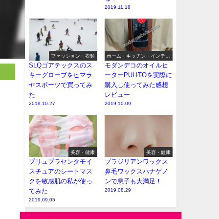
2019.11.18
ファッション・衣類
ホーム・キッチン・インテリ
ア
SLQゴアテックスのス
モダンデコのオイルヒ
キーグローブをヒマラ
ーターPULITOを実際に
ヤスポーツで買ってみ
購入し使ってみた感想
た
レビュー
2019.10.27
2019.10.09
美容・健康
美容・健康
プリュプラセンタモイ
ブラジリアンワックス
スチュアのシートマス
鼻毛ワックスハナゲノ
クを敏感肌の私が使っ
ンで息子も大満足！
てみた
2019.08.29
2019.09.05