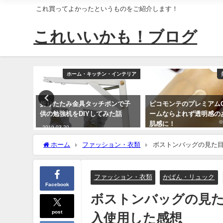
これ買ってよかったというものをご紹介します！
これいいかも！ブログ
・インテリア
ホーム・キッチン・インテリア
セットで
折りたたみ金具タッチポンで子
ピコモンテのプレミアム
ューが充
供の勉強机をDIYしてみた話
ームならよれず透明感の
肌感に！
2019-03-20
2019-04-01
ホーム
ファッション・衣類
ボストンバッグの見た
ファッション・衣類
かばん・リュック
Facebook
ボストンバッグの見
post
入使用した感想