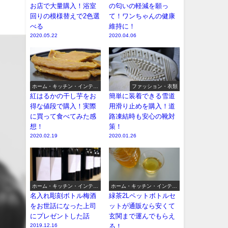
お店で大量購入！浴室
の匂いの軽減を願っ
回りの模様替えで2色選
て！ワンちゃんの健康
べる
維持に！
2020.05.22
2020.04.06
ホーム・キッチン・インテリ
ファッション・衣類
ア
紅はるかの干し芋をお
簡単に装着できる雪道
得な値段で購入！実際
用滑り止めを購入！道
に買って食べてみた感
路凍結時も安心の靴対
想！
策！
2020.02.19
2020.01.26
ホーム・キッチン・インテリ
ホーム・キッチン・インテリ
ア
ア
名入れ彫刻ボトル梅酒
緑茶2Lペットボトルセ
をお世話になった上司
ットが通販なら安くて
にプレゼントした話
玄関まで運んでもらえ
2019.12.16
る！