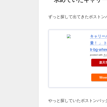
ずっと探して出てきたボストン
キャリーバ
量！ 」 
tr-bg-whe
posted with
カ
楽天
Wo
やっと探していたボストンバッ