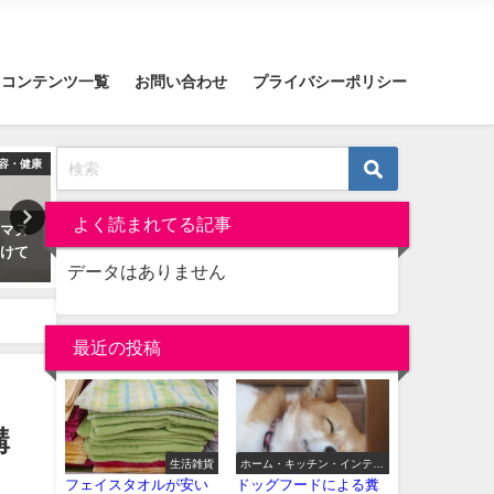
コンテンツ一覧
お問い合わせ
プライバシーポリシー
容・健康
美容・健康
ホーム・キッチン・イ
よく読まれてる記事
にマヌ
ピーリングビーンはいちご鼻や
1本56円のフレーバーつき
続けて
ニキビに効果あり？コーヒーの
をいろいろなものに使って
データはありません
いい香り！
レビュー！
2019-03-15
2019-03-27
最近の投稿
購
生活雑貨
ホーム・キッチン・インテリ
ア
フェイスタオルが安い
ドッグフードによる糞