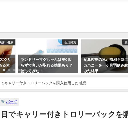
美容・健康
生活雑貨
美
CCクリ
ランドリーマグちゃんは洗剤い
副鼻腔炎の私が風邪予防
ある素
らずで臭いが取れる効果あり？
カハニーを一ヶ月弱飲み
使ってみた！
みた結果
2019-02-23
2019-03-19
目でキャリー付きトロリーバックを購入使用した感想
バッグ
た目でキャリー付きトロリーバックを